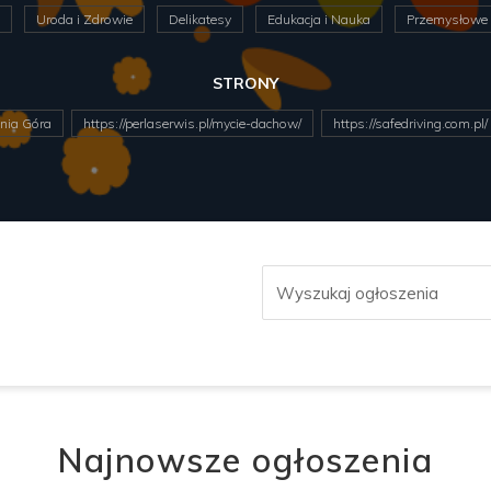
Uroda i Zdrowie
Delikatesy
Edukacja i Nauka
Przemysłowe
STRONY
nia Góra
https://perlaserwis.pl/mycie-dachow/
https://safedriving.com.pl/
Najnowsze ogłoszenia