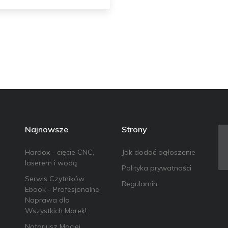
Najnowsze
Strony
Hardox - cięcie CNC,
Jak dodać ogłoszenie
laserem i wodą
Polityka prywatności
Serwis Czytników
Regulamin
Ebook - Profesjonalna
Naprawa dla
Wszystkich Marek!
Notariusz Maciej