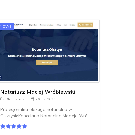
NOWE
Notariusz Maciej Wróblewski
Dla biznesu
20-07-2026
Profesjonalna obsługa notarialna w
OlsztynieKancelaria Notarialna Macieja Wró