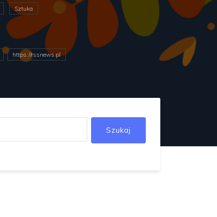
Sztuka
https://rssnews.pl
Szukaj