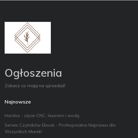
Ogłoszenia
Zobacz co mają na sprzedaż!
Najnowsze
Hardox - cięcie CNC, laserem i wodą
Serwis Czytników Ebook - Profesjonalna Naprawa dla
Wszystkich Marek!