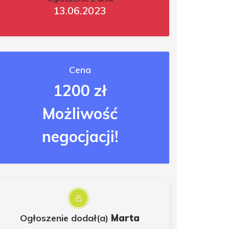
13.06.2023
Cena
1200 zł
Możliwość
negocjacji!
Ogłoszenie dodał(a)
Marta