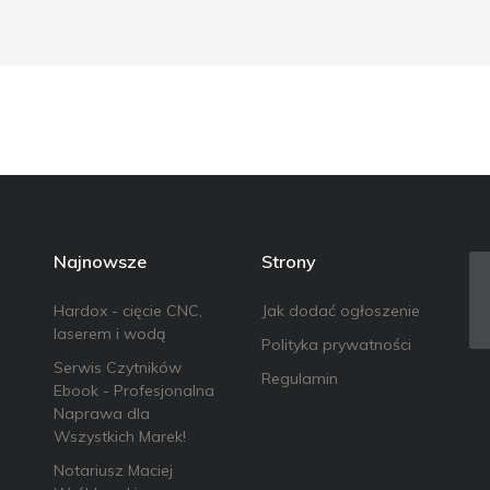
Najnowsze
Strony
Hardox - cięcie CNC,
Jak dodać ogłoszenie
laserem i wodą
Polityka prywatności
Serwis Czytników
Regulamin
Ebook - Profesjonalna
Naprawa dla
Wszystkich Marek!
Notariusz Maciej