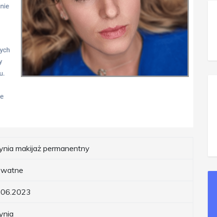
ynia makijaż permanentny
ywatne
.06.2023
ynia