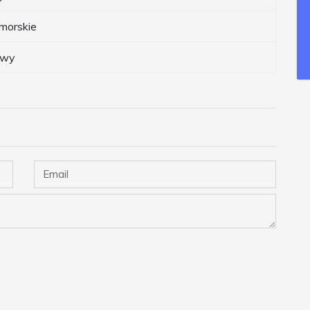
morskie
wy