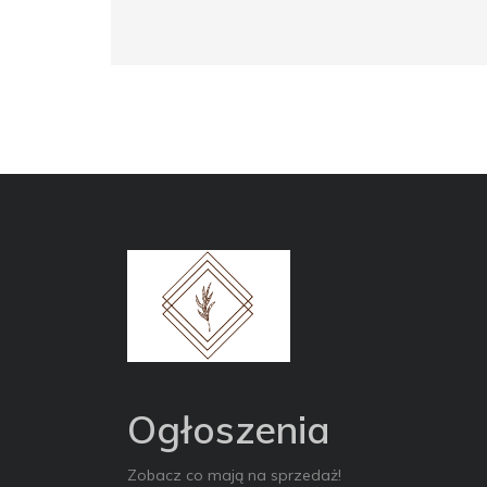
Ogłoszenia
Zobacz co mają na sprzedaż!