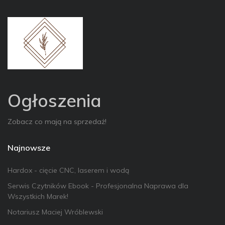
Ogłoszenia
Zobacz co mają na sprzedaż!
Najnowsze
Hardox - cięcie CNC, laserem i wodą
Serwis Czytników Ebook - Profesjonalna Naprawa dla
Wszystkich Marek!
Notariusz Maciej Wróblewski