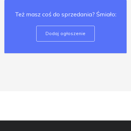
Też masz coś do sprzedania? Śmiało:
Dodaj ogłoszenie