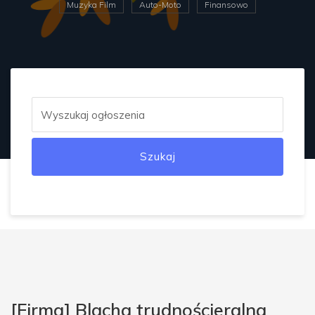
Muzyka Film
Auto-Moto
Finansowo
Szukaj
[Firma] Blacha trudnościeralna