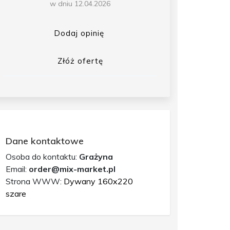
w dniu 12.04.2026
Dodaj opinię
Złóż ofertę
Dane kontaktowe
Osoba do kontaktu:
Grażyna
Email:
order@mix-market.pl
Strona WWW:
Dywany 160x220
szare