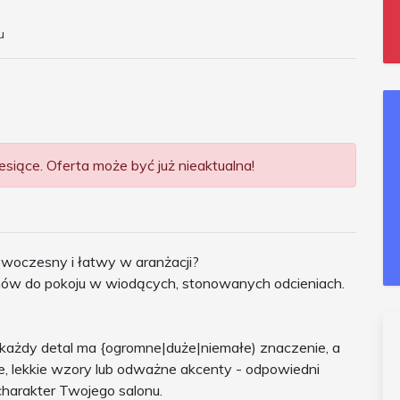
u
siące. Oferta może być już nieaktualna!
owoczesny i łatwy w aranżacji?
w do pokoju w wiodących, stonowanych odcieniach.
każdy detal ma {ogromne|duże|niemałe) znaczenie, a
ie, lekkie wzory lub odważne akcenty - odpowiedni
charakter Twojego salonu.