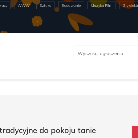
pracy
WWW
Sztuka
Budowanie
Muzyka Film
Gry elekt
radycyjne do pokoju tanie