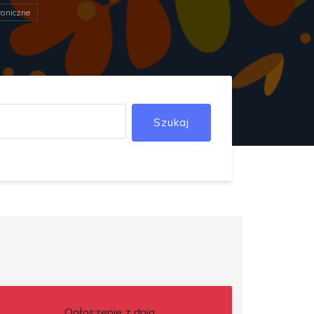
roniczne
Szukaj
Ogłoszenie z dnia