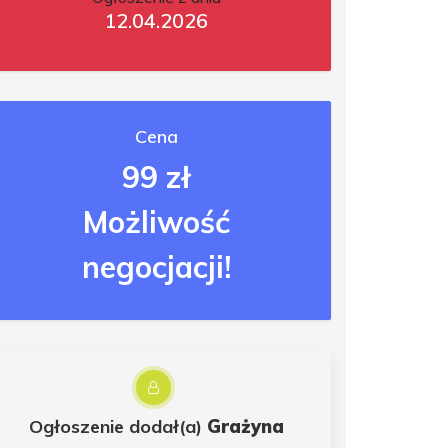
12.04.2026
Cena
99 zł
Możliwość
negocjacji!
Ogłoszenie dodał(a)
Grażyna