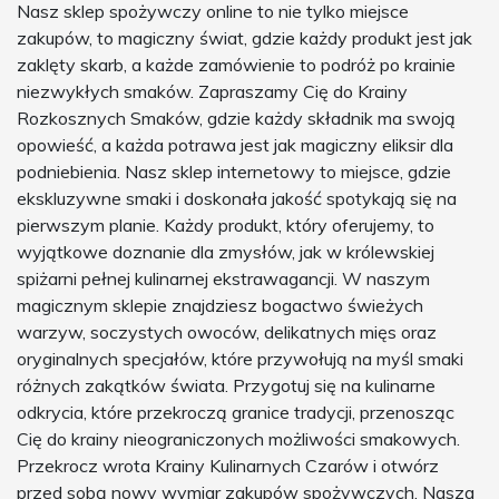
Nasz sklep spożywczy online to nie tylko miejsce
zakupów, to magiczny świat, gdzie każdy produkt jest jak
zaklęty skarb, a każde zamówienie to podróż po krainie
niezwykłych smaków. Zapraszamy Cię do Krainy
Rozkosznych Smaków, gdzie każdy składnik ma swoją
opowieść, a każda potrawa jest jak magiczny eliksir dla
podniebienia. Nasz sklep internetowy to miejsce, gdzie
ekskluzywne smaki i doskonała jakość spotykają się na
pierwszym planie. Każdy produkt, który oferujemy, to
wyjątkowe doznanie dla zmysłów, jak w królewskiej
spiżarni pełnej kulinarnej ekstrawagancji. W naszym
magicznym sklepie znajdziesz bogactwo świeżych
warzyw, soczystych owoców, delikatnych mięs oraz
oryginalnych specjałów, które przywołują na myśl smaki
różnych zakątków świata. Przygotuj się na kulinarne
odkrycia, które przekroczą granice tradycji, przenosząc
Cię do krainy nieograniczonych możliwości smakowych.
Przekrocz wrota Krainy Kulinarnych Czarów i otwórz
przed sobą nowy wymiar zakupów spożywczych. Nasza