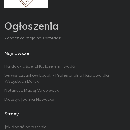
Ogłoszenia
Zobacz co mają na sprzedaż!
Najnowsze
Hardox - cięcie CNC, laserem i wodą
Serwis Czytników Ebook - Profesjonalna Naprawa dla
Wszystkich Marek!
Notariusz Maciej Wróblewski
Dietetyk Joanna Nowacka
Strony
Jak dodać ogłoszenie