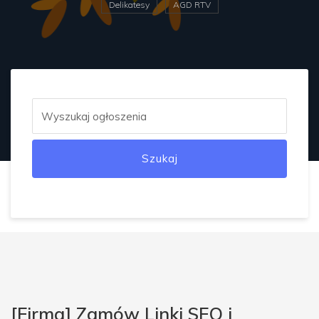
Delikatesy
AGD RTV
Szukaj
[Firma] Zamów Linki SEO i