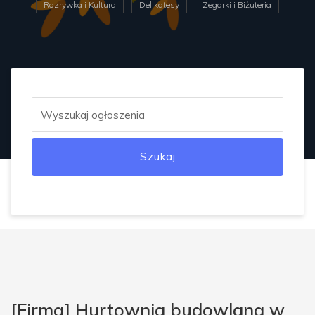
Rozrywka i Kultura
Delikatesy
Zegarki i Biżuteria
Szukaj
[Firma] Hurtownia budowlana w