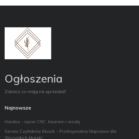
Ogłoszenia
Zobacz co mają na sprzedaż!
Najnowsze
Hardox - cięcie CNC, laserem i wodą
Serwis Czytników Ebook - Profesjonalna Naprawa dla
Wszystkich Marek!