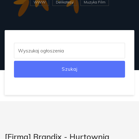
WWW
Delikatesy
Muzyka Film
Szukaj
[Firma] Brandix - Hurtownia