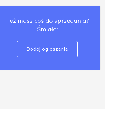
Też masz coś do sprzedania?
Śmiało:
Dodaj ogłoszenie