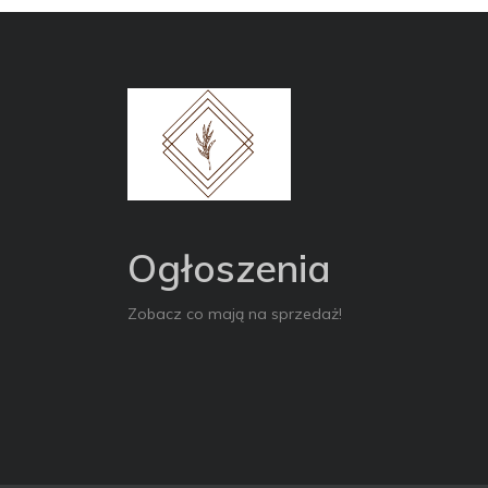
Ogłoszenia
Zobacz co mają na sprzedaż!