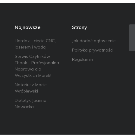
Najnowsze
Strony
Hardox - cięcie CNC,
Jak dodać ogłoszenie
laserem i wodą
Polityka prywatności
Serwis Czytników
Regulamin
Ebook - Profesjonalna
Naprawa dla
Wszystkich Marek!
Notariusz Maciej
Wróblewski
Dietetyk Joanna
Nowacka