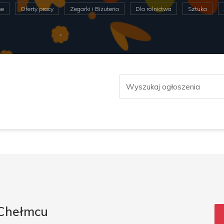
ne
Oferty pracy
Zegarki i Biżuteria
Dla rolnictwa
Sztuka
 Chełmcu