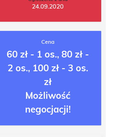
24.09.2020
Cena
60 zł - 1 os., 80 zł -
2 os., 100 zł - 3 os.
zł
Możliwość
negocjacji!