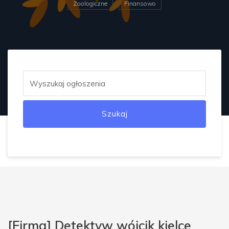
Zoologiczne
Finansowo
Szukaj
[Firma] Detektyw wójcik kielce