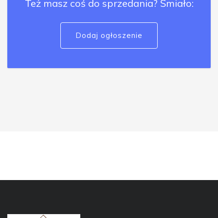
Też masz coś do sprzedania? Śmiało:
Dodaj ogłoszenie