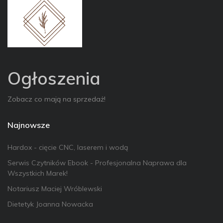
Ogłoszenia
Zobacz co mają na sprzedaż!
Najnowsze
Hardox - cięcie CNC, laserem i wodą
Serwis Czytników Ebook - Profesjonalna Naprawa dla
Wszystkich Marek!
Notariusz Maciej Wróblewski
Dietetyk Joanna Nowacka