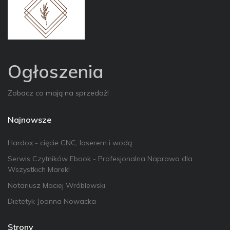
Ogłoszenia
Zobacz co mają na sprzedaż!
Najnowsze
Hardox - cięcie CNC, laserem i wodą
Serwis Czytników Ebook - Profesjonalna Naprawa dla
Wszystkich Marek!
Notariusz Maciej Wróblewski
Dietetyk Joanna Nowacka
Strony